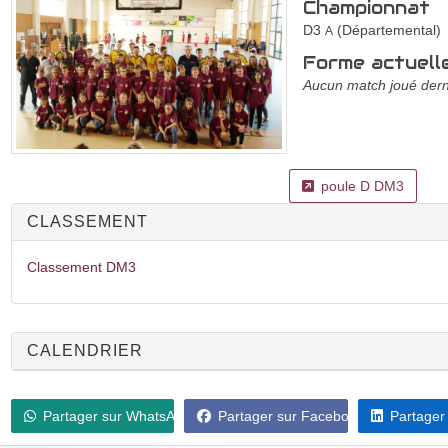
Championnat
D3
(Départemental)
A
Forme actuell
Aucun match joué dern
poule D DM3
CLASSEMENT
Classement DM3
CALENDRIER
Partager sur WhatsApp
Partager sur Facebook
Partager